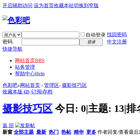
开启辅助访问
设为首页
收藏本站
切换到窄版
找回密码
自动登录
密码
中文注册
登录
快捷导航
网站首页
BBS
站务管理
帮助中心
Help
色彩吧
»
网站首页
›
管理区
›
摄影技巧区
收藏本版
(
2
)
|
订阅
|
存档
摄影技巧区
今日:
0
|
主题:
13
|
排
返 回
新窗
全部主题
最新
热门
热帖
精华
更多
作者
回复/查看
最后